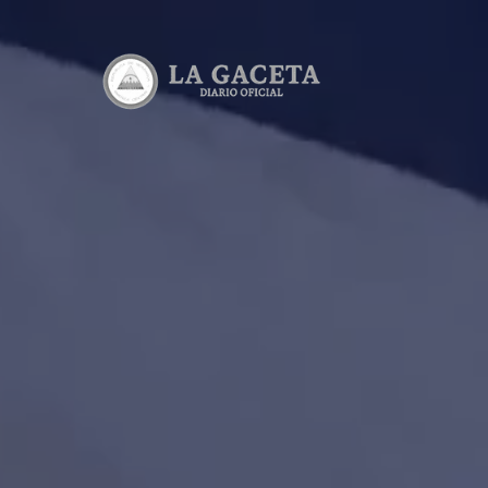
Ediciones
Lea todas l
Consultas
Consulta el
Descargab
Lea y desca
Calculado
Calcula el 