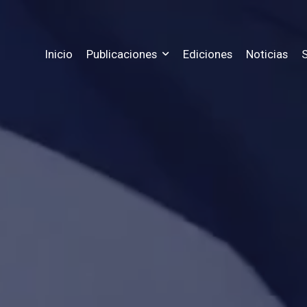
Inicio
Publicaciones
Ediciones
Noticias
S
Precios
Historia
as ediciones publicadas hasta hoy
Conoce los precios a nuestras suscr
Conozca más informació
Registro
Estadisticas
 estado actual de tus publicaciones
Registrate para tener acceso a tu su
Mira las métricas y esta
les
Contacto
rgue archivos gratuitos
Nuestra información pa
ra
Chat
costo de tus publicaciones
Escribenos al chat web 