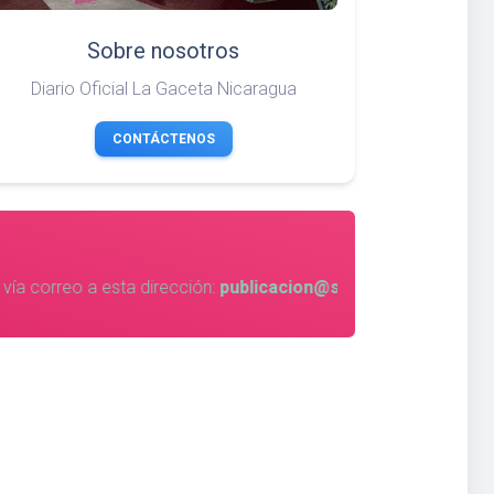
Sobre nosotros
Diario Oficial La Gaceta Nicaragua
CONTÁCTENOS
licacion@sepres.gob.ni