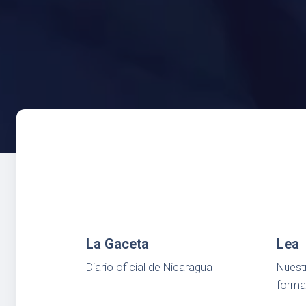
La Gaceta
Lea
Diario oficial de Nicaragua
Nuest
format