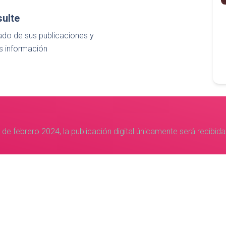
ulte
ado de sus publicaciones y
 información
 digital únicamente será recibida vía correo a esta dirección:
pub