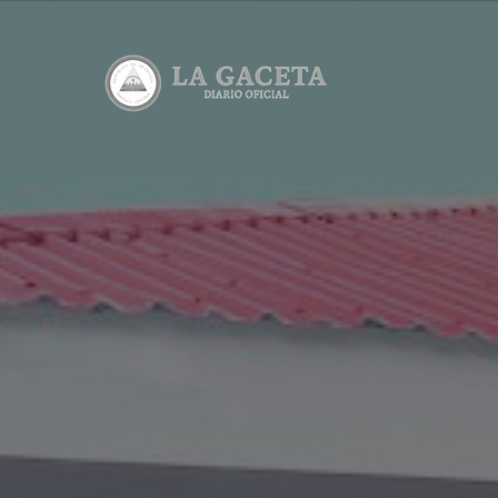
Ediciones
Lea todas l
Consultas
Consulta el
Descargab
Lea y desca
Calculado
Calcula el 