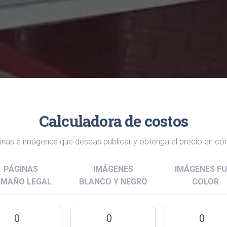
Calculadora de costos
ginas e imágenes que deseas publicar y obtenga el precio en có
PÁGINAS
IMÁGENES
IMÁGENES FU
AMAÑO LEGAL
BLANCO Y NEGRO
COLOR