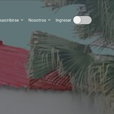
uscribirse
Nosotros
Ingresar
ipciones
n sobre nuestra historia
scripción
disticas de nuestro trabajo
ra que nos contactes
para resolver tus dudas