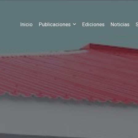
Inicio
Publicaciones
Ediciones
Noticias
S
Precios
Historia
as ediciones publicadas hasta hoy
Conoce los precios a nuestras suscr
Conozca más informació
Registro
Estadisticas
 estado actual de tus publicaciones
Registrate para tener acceso a tu su
Mira las métricas y esta
les
Contacto
rgue archivos gratuitos
Nuestra información pa
ra
Chat
costo de tus publicaciones
Escribenos al chat web 