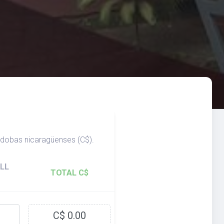
rdobas nicaragüenses (C$).
LL
TOTAL C$