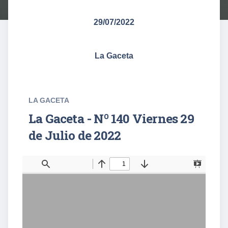
29/07/2022
La Gaceta
LA GACETA
La Gaceta - Nº 140 Viernes 29
de Julio de 2022
T
F
o
i
g
n
g
d
l
e
S
i
d