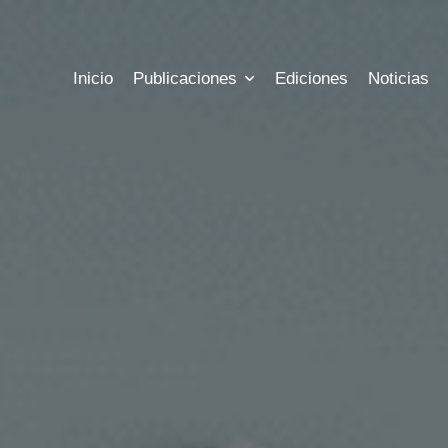
Inicio
Publicaciones
Ediciones
Noticias
s
Precios
Historia
las ediciones publicadas hasta hoy
Conoce los precios a nuestras sus
Conozca más informac
s
Registro
Estadisticas
l estado actual de tus publicaciones
Registrate para tener acceso a tu 
Mira las métricas y es
bles
Contacto
argue archivos gratuitos
Nuestra información 
ora
Chat
 costo de tus publicaciones
Escribenos al chat we