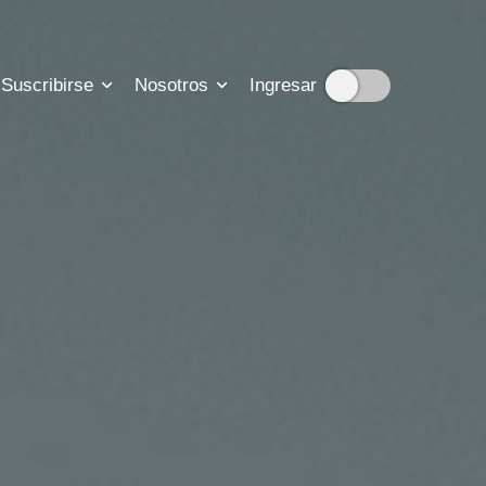
Suscribirse
Nosotros
Ingresar
cripciones
ión sobre nuestra historia
suscripción
tadisticas de nuestro trabajo
para que nos contactes
b para resolver tus dudas