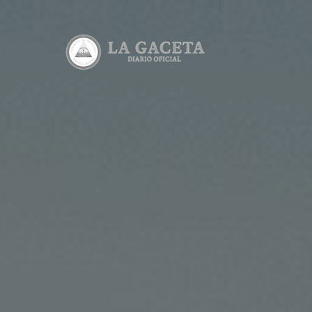
Edicione
Lea todas 
Consulta
Consulta e
Descarga
Lea y desc
Calculad
Calcula el