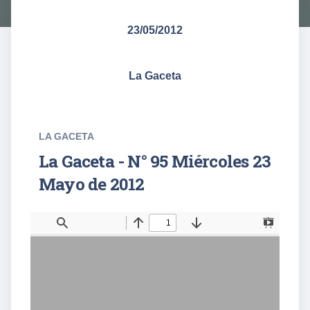
23/05/2012
La Gaceta
LA GACETA
La Gaceta - N° 95 Miércoles 23
Mayo de 2012
T
F
o
i
g
n
g
d
l
e
S
i
d