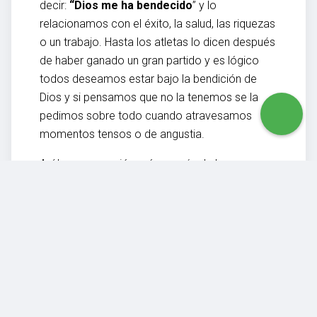
decir:
“Dios me ha bendecido
” y lo
relacionamos con el éxito, la salud, las riquezas
o un trabajo. Hasta los atletas lo dicen después
de haber ganado un gran partido y es lógico
todos deseamos estar bajo la bendición de
Dios y si pensamos que no la tenemos se la
pedimos sobre todo cuando atravesamos
momentos tensos o de angustia.
Así la comprensión más común de lo que
significa estar bendecidos por Dios es que
recibimos cosas buenas de Él y las tenemos
no solo en el plano personal, sino como
ciudadanos que sienten en su haber a una
nación bajo el halo protector del altísimo y
creo que Nicaragua es una muestra fehaciente
de lo que expreso porque a diferencia de otros
países tenemos recursos naturales no solo