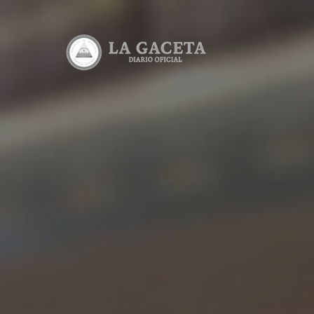
Ediciones
Lea todas l
Consultas
Consulta el
Descargab
Lea y desca
Calculado
Calcula el 