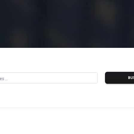
BU
s ...