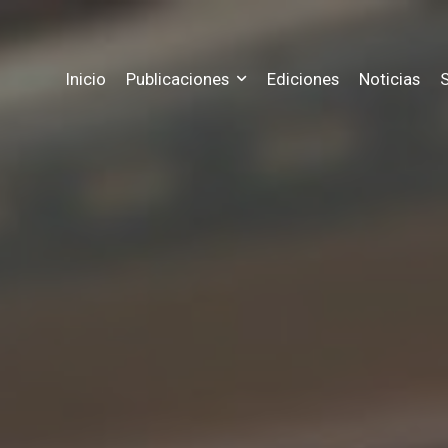
Inicio
Publicaciones
Ediciones
Noticias
S
Precios
Historia
as ediciones publicadas hasta hoy
Conoce los precios a nuestras suscr
Conozca más informació
Registro
Estadisticas
 estado actual de tus publicaciones
Registrate para tener acceso a tu su
Mira las métricas y esta
les
Contacto
rgue archivos gratuitos
Nuestra información pa
ra
Chat
costo de tus publicaciones
Escribenos al chat web 