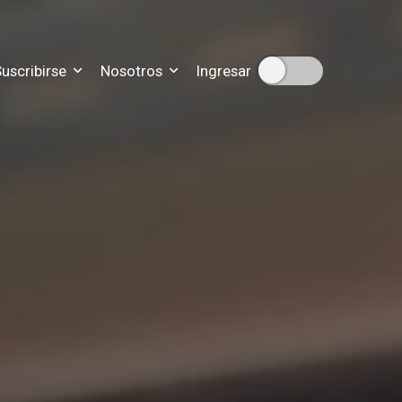
uscribirse
Nosotros
Ingresar
ipciones
n sobre nuestra historia
scripción
disticas de nuestro trabajo
ra que nos contactes
para resolver tus dudas