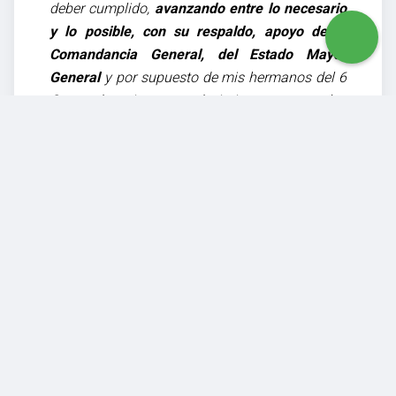
deber cumplido,
avanzando entre lo necesario
y lo posible, con su respaldo, apoyo de la
Comandancia General, del Estado Mayor
General
y por supuesto de mis hermanos del 6
Comando…mis agradecimientos a las
autoridades…por los reconocimientos que me
fueron entregados, los que recibo y guardaré
con mucho cariño, con mucho aprecio…».
Por su parte, el Coronel García, reafirmó: «
…me
comprometo a desempeñar el cargo con
patriotismo, lealtad, firmeza, dedicación,
valentía, honor y humildad, articularé todas mis
energías y capacidades para cumplir las
misiones y tareas de esta región…con alto
sentido del deber militar y el permanente
sagrado compromiso de dar todo por la patria…
mantendremos y fortaleceremos las relaciones