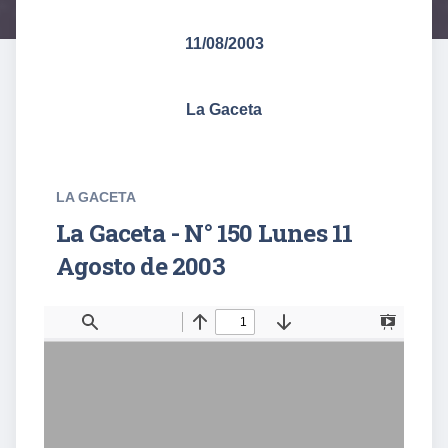
11/08/2003
La Gaceta
LA GACETA
La Gaceta - N° 150 Lunes 11
Agosto de 2003
T
F
o
i
g
n
g
d
l
e
S
i
d