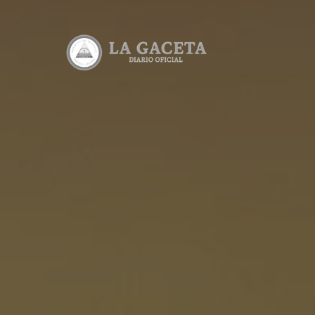
Edicione
Lea todas 
Consulta
Consulta e
Descarga
Lea y desc
Calculad
Calcula el