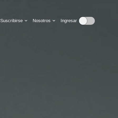
Suscribirse
Nosotros
Ingresar
cripciones
ión sobre nuestra historia
suscripción
tadisticas de nuestro trabajo
para que nos contactes
b para resolver tus dudas