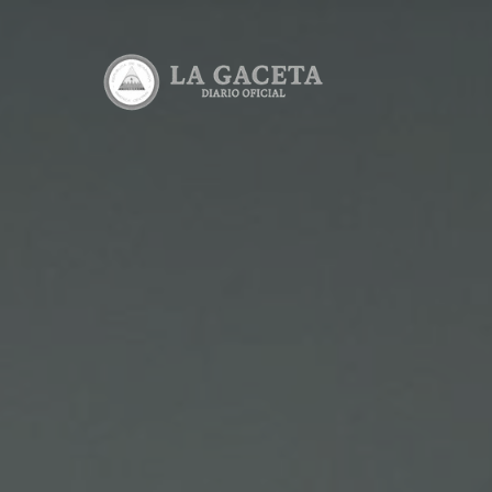
Edicione
Lea todas 
Consulta
Consulta e
Descarga
Lea y desc
Calculad
Calcula el