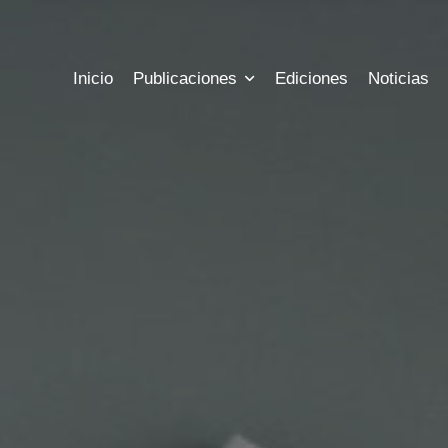
Inicio
Publicaciones
Ediciones
Noticias
s
Precios
Historia
las ediciones publicadas hasta hoy
Conoce los precios a nuestras sus
Conozca más informac
s
Registro
Estadisticas
l estado actual de tus publicaciones
Registrate para tener acceso a tu 
Mira las métricas y es
bles
Contacto
argue archivos gratuitos
Nuestra información 
ora
Chat
 costo de tus publicaciones
Escribenos al chat we