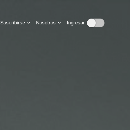
Suscribirse
Nosotros
Ingresar
cripciones
ión sobre nuestra historia
suscripción
tadisticas de nuestro trabajo
para que nos contactes
b para resolver tus dudas