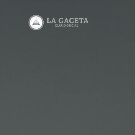
Edicione
Lea todas 
Consulta
Consulta e
Descarga
Lea y desc
Calculad
Calcula el