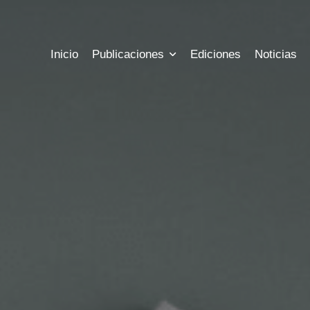
Inicio
Publicaciones
Ediciones
Noticias
s
Precios
Historia
las ediciones publicadas hasta hoy
Conoce los precios a nuestras sus
Conozca más informac
s
Registro
Estadisticas
l estado actual de tus publicaciones
Registrate para tener acceso a tu 
Mira las métricas y es
bles
Contacto
argue archivos gratuitos
Nuestra información 
ora
Chat
 costo de tus publicaciones
Escribenos al chat we