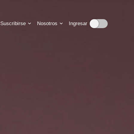
Suscribirse
Nosotros
Ingresar
cripciones
ión sobre nuestra historia
suscripción
tadisticas de nuestro trabajo
para que nos contactes
b para resolver tus dudas