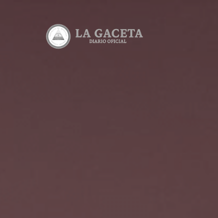
Edicione
Lea todas 
Consulta
Consulta e
Descarga
Lea y desc
Calculad
Calcula el