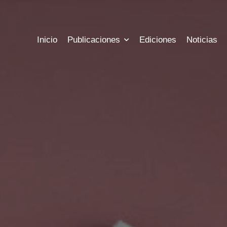
Inicio
Publicaciones
Ediciones
Noticias
s
Precios
Historia
las ediciones publicadas hasta hoy
Conoce los precios a nuestras sus
Conozca más informac
s
Registro
Estadisticas
l estado actual de tus publicaciones
Registrate para tener acceso a tu 
Mira las métricas y es
bles
Contacto
argue archivos gratuitos
Nuestra información 
ora
Chat
 costo de tus publicaciones
Escribenos al chat we