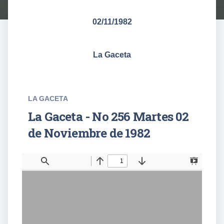
02/11/1982
La Gaceta
LA GACETA
La Gaceta - No 256 Martes 02
de Noviembre de 1982
T
F
o
i
g
n
g
d
l
e
S
i
d