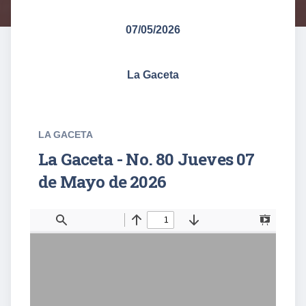
07/05/2026
La Gaceta
LA GACETA
La Gaceta - No. 80 Jueves 07
de Mayo de 2026
T
F
o
i
g
n
g
d
l
e
S
i
d