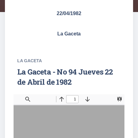
22/04/1982
La Gaceta
LA GACETA
La Gaceta - No 94 Jueves 22
de Abril de 1982
T
F
o
i
g
n
g
d
l
e
S
i
d