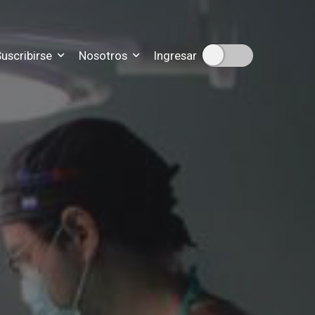
uscribirse
Nosotros
Ingresar
ipciones
n sobre nuestra historia
scripción
disticas de nuestro trabajo
ra que nos contactes
para resolver tus dudas