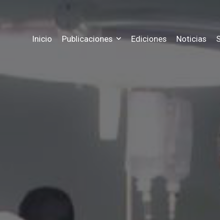
Inicio
Publicaciones
Ediciones
Noticias
S
Precios
Historia
as ediciones publicadas hasta hoy
Conoce los precios a nuestras suscr
Conozca más informació
Registro
Estadisticas
 estado actual de tus publicaciones
Registrate para tener acceso a tu su
Mira las métricas y esta
les
Contacto
rgue archivos gratuitos
Nuestra información pa
ra
Chat
costo de tus publicaciones
Escribenos al chat web 